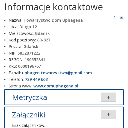
Informacje kontaktowe
Nazwa:
Towarzystwo Dom Uphagena
Ulica:
Długa 12
Miejscowość:
Gdańsk
Kod pocztowy:
80-827
Poczta:
Gdańsk
NIP:
5832871222
REGON:
190552841
KRS:
0000196767
E-mail:
uphagen.towarzystwo@gmail.com
Telefon:
789 449 663
Strona www:
www.domuphagena.pl
Metryczka
Udostępniony przez:
Piotr Paluchowski
Wytworzony przez:
PP
(Redaktor BIP)
Załączniki
Nadrzędna kategoria:
Biuletyn Informacji Publicznej
Kategoria:
Informacje kontaktowe
Udostępniony: 24 wrzesień 2024
Brak załączników.