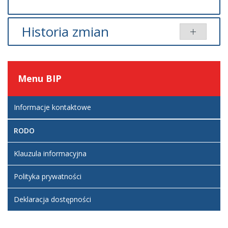
Wytworzony: 24 wrzesień 2024
Poprawiono: 24 wrzesień 2024
Odsłony: 4739
Historia zmian
Opis zmian
Data
Osoba
Porównaj
Artykuł
wtorek,
Piotr
Menu
BIP
został
24
Paluchowski
utworzony.
wrzesień
2024 09:52
Informacje kontaktowe
RODO
Klauzula informacyjna
Polityka prywatności
Deklaracja dostępności